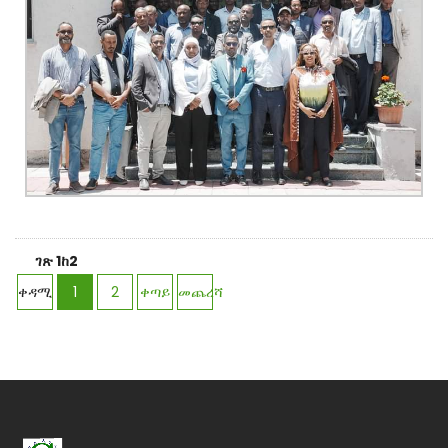
ኮርፖሬሽኑ የ2016 በጀት ዓመት ዕቅድ አፈጻጸሙን
የኢትዮጵያ ኢንቨስትመንት ሆልዲንግ
ገጽ 1ከ2
ቀዳሚ
1
2
ቀጣይ
መጨረሻ