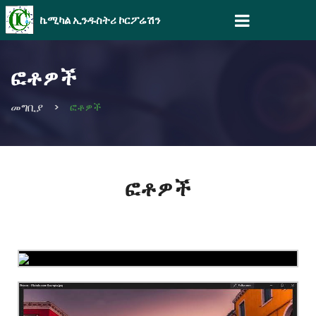
ኬሚካል ኢንዱስትሪ ኮርፖሬሽን
ፎቶዎች
መግቢያ
ፎቶዎች
ፎቶዎች
erteter