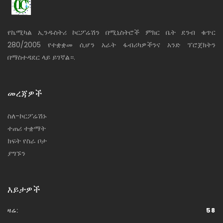
የኬሚካል ኢንዱስትሪ ኮርፖሬሽን በሚኒስትሮች ምክር ቤት ደንብ ቁጥር
280/2005 የተቋቋመ ሲሆን አራት ፋብሪካዎችንና አንድ ፕሮጀክትን
በማስተዳደር ላይ ይገኛል።.
መረጃዎች
ስለ-ኮርፖሬሽኑ
ተጠሪ ተቋማት
ክፍት የስራ ቦታ
ያግኙን
እይታዎች
ዛሬ:
58