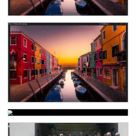
gfgf
test