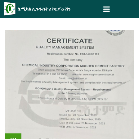
ኬሚካል ኢንዱስትሪ ኮርፖሬሽን