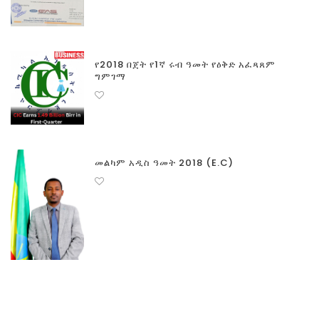
የ2018 በጀት የ1ኛ ሩብ ዓመት የዕቅድ አፈጻጸም
ግምገማ
መልካም አዲስ ዓመት 2018 (E.C)