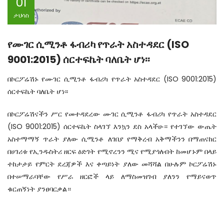
01
ታህሳስ
የሙገር ሲሚንቶ ፋብሪካ የጥራት አስተዳደር (ISO
9001:2015) ሰርተፍኬት ባለቤት ሆነ፡፡
በኮርፖሬሽኑ የሙገር ሲሚንቶ ፋብሪካ የጥራት አስተዳደር (ISO 9001:2015)
ሰርተፍኬት ባለቤት ሆነ፡፡
በኮርፖሬሽናችን ሥር የመተዳደረው ሙገር ሲሚንቶ ፋብሪካ የጥራት አስተዳደር
(ISO 9001:2015) ሰርተፍኬት ስላገኘ እንኳን ደስ አላችሁ። የተገኘው ውጤት
አስተማማኝ ጥራት ያለው ሲሚንቶ ለገበያ የማቅረብ አቅማችንን በማጠናከር
በሀገሪቱ የኢንዱስትሪ ዘርፍ ዕድገት የሚኖረንን ሚና የሚያጎለብት ከመሆኑም በላይ
ተከታታይ የምርት ደረጃዎች እና ቀጣይነት ያለው መሻሻል በሁሉም ኮርፖሬሽኑ
በተሠማራባቸው የሥራ ዘርፎች ላይ ለማስመዝገብ ያለንን የማይናወጥ
ቁርጠኝነት ያንፀባርቃል።