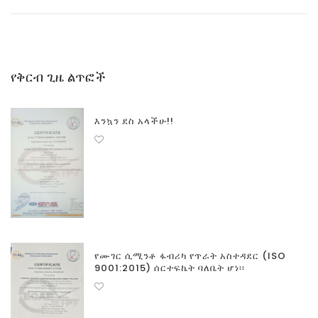
የቅርብ ጊዜ ልጥፎች
እንኳን ደስ አላችሁ!!
የሙገር ሲሚንቶ ፋብሪካ የጥራት አስተዳደር (ISO
9001:2015) ሰርተፍኬት ባለቤት ሆነ፡፡